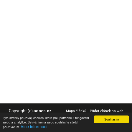
Copyright (c)
adnes.cz
Mapa článků
Přidat článek na web
Tyto stránky používají cookies, které jsou potřebné k fungování
Souhlasím
webu a analytice. Setrváním na webu souhlasíte s jejich
Více informací
používáním.